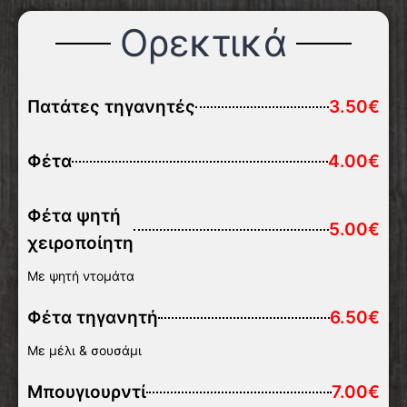
Ορεκτικά
Πατάτες τηγανητές
3.50€
Φέτα
4.00€
Φέτα ψητή
5.00€
χειροποίητη
Με ψητή ντομάτα
Φέτα τηγανητή
6.50€
Με μέλι & σουσάμι
Μπουγιουρντί
7.00€