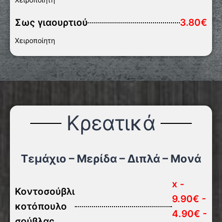
Σως γιαουρτιού
3.80€
Χειροποίητη
Κρεατικά
Τεμάχιο – Μερίδα – Διπλά – Μονά
x -
Κοντοσούβλι
9.90€ -
κοτόπουλο
4.90€ -
σούβλας