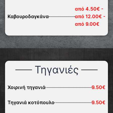
από 4.50€ -
Καβουροδαγκάνα
από 12.00€ -
από 9.00€
Τηγανιές
Χοιρινή τηγανιά
9.50€
Τηγανιά κοτόπουλο
9.50€