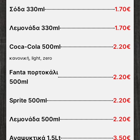
Σόδα 330ml
1.70€
Λεμονάδα 330ml
1.70€
Coca-Cola 500ml
2.20€
κανονική, light, zero
Fanta πορτοκάλι
2.20€
500ml
Sprite 500ml
2.20€
Λεμονάδα 500ml
2.20€
Αναψυκτικά 1.5Lt
3.50€