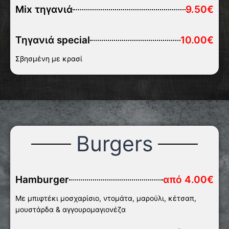
Mix τηγανιά
9.50€
Τηγανιά special
10.00€
Σβησμένη με κρασί
Burgers
Hamburger
από 4.00€
Με μπιφτέκι μοσχαρίσιο, ντομάτα, μαρούλι, κέτσαπ,
μουστάρδα & αγγουρομαγιονέζα