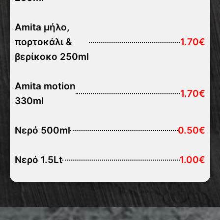
Amita μήλο,
πορτοκάλι &
1.70€
βερίκοκο 250ml
Amita motion
1.70€
330ml
Νερό 500ml
0.50€
Νερό 1.5Lt
1.00€