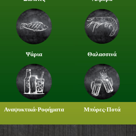
Ψάρια
Θαλασσινά
Αναψυκτικά-Ροφήματα
Μπύρες-Ποτά