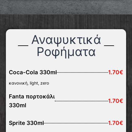
Αναψυκτικά
Ροφήματα​
Coca-Cola 330ml
1.70€
κανονική, light, zero
Fanta πορτοκάλι
1.70€
330ml
Sprite 330ml
1.70€