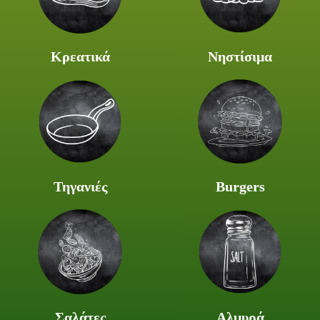
Κρεατικά
Νηστίσιμα
Τηγανιές
Burgers
Σαλάτες
Αλμυρά