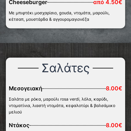
Cheeseburger
από 4.50€
Με μπιφτέκι μοσχαρίσιο, gouda, ντομάτα, μαρούλι,
κέτσαπ, μουστάρδα & αγγουρομαγιονέζα
Σαλάτες
Μεσογειακή
8.00€
Σαλάτα με ρόκα, μαρούλι rosa verdi, λόλα, καρύδι,
ντοματίνια, λιαστή ντομάτα, κεφαλοτύρι & βαλσάμικο
μελιού
Ντάκος
8.00€