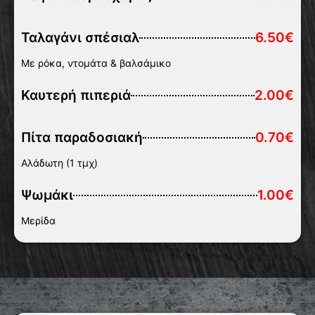
Ταλαγάνι σπέσιαλ
6.50€
Με ρόκα, ντομάτα & βαλσάμικο
Καυτερή πιπεριά
2.00€
Πίτα παραδοσιακή
0.70€
Αλάδωτη (1 τμχ)
Ψωμάκι
1.00€
Μερίδα