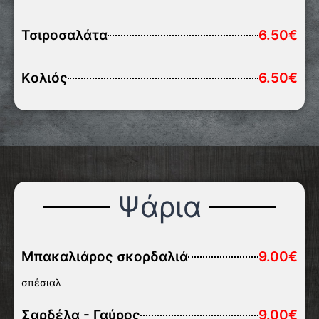
Τσιροσαλάτα
6.50€
Kολιός
6.50€
Ψάρια
Μπακαλιάρος σκορδαλιά
9.00€
σπέσιαλ
Σαρδέλα - Γαύρος
9.00€