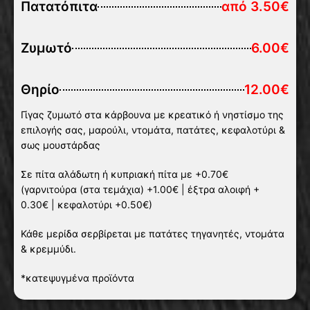
Πατατόπιτα
από 3.50€
Ζυμωτό
6.00€
Θηρίο
12.00€
Γίγας ζυμωτό στα κάρβουνα με κρεατικό ή νηστίσμο της
επιλογής σας, μαρούλι, ντομάτα, πατάτες, κεφαλοτύρι &
σως μουστάρδας
Σε πίτα αλάδωτη ή κυπριακή πίτα με +0.70€
(γαρνιτούρα (στα τεμάχια) +1.00€ | έξτρα αλοιφή +
0.30€ | κεφαλοτύρι +0.50€)
Κάθε μερίδα σερβίρεται με πατάτες τηγανητές, ντομάτα
& κρεμμύδι.
*κατεψυγμένα προϊόντα