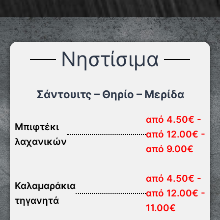
Νηστίσιμα
Σάντουιτς – Θηρίο – Μερίδα
από 4.50€ -
Μπιφτέκι
από 12.00€ -
λαχανικών
από 9.00€
από 4.50€ -
Καλαμαράκια
από 12.00€ -
τηγανητά
11.00€