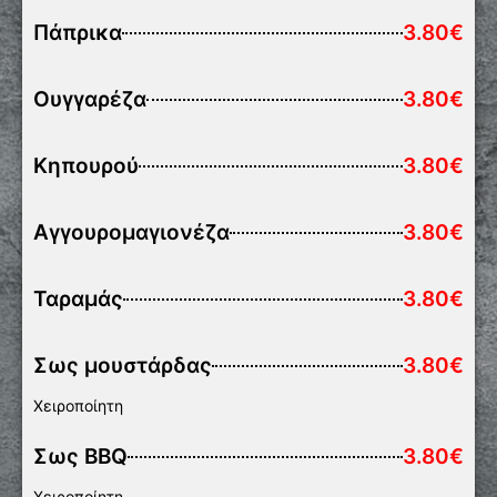
Πάπρικα
3.80€
Ουγγαρέζα
3.80€
Κηπουρού
3.80€
Αγγουρομαγιονέζα
3.80€
Ταραμάς
3.80€
Σως μουστάρδας
3.80€
Χειροποίητη
Σως BBQ
3.80€
Χειροποίητη