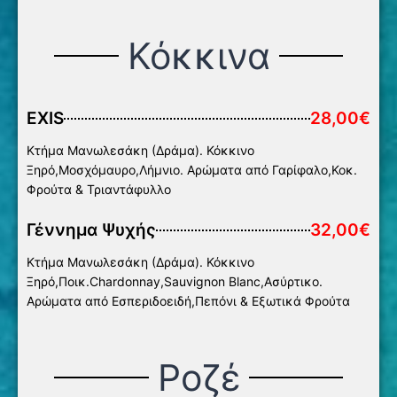
Κόκκινα
ΕXIS
28,00€
Κτήμα Μανωλεσάκη (Δράμα). Κόκκινο
Ξηρό,Μοσχόμαυρο,Λήμνιο. Αρώματα από Γαρίφαλο,Κοκ.
Φρούτα & Τριαντάφυλλο
Γέννημα Ψυχής
32,00€
Κτήμα Μανωλεσάκη (Δράμα). Κόκκινο
Ξηρό,Ποικ.Chardonnay,Sauvignon Blanc,Ασύρτικο.
Aρώματα από Εσπεριδοειδή,Πεπόνι & Εξωτικά Φρούτα
Ροζέ