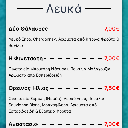
Λευκά
Δύο Θάλασσες
7,00€
Λευκό Ξηρό, Chardonnay. Αρώματα από Κίτρινα Φρούτα &
Βανίλια
Η Φινετσάτη
7,00€
Οινοποιείο Μπουτάρη Νάουσα). Ποικιλία Μαλαγουζιά.
Αρώματα από Εσπεριδοειδή
Ορεινός Ήλιος
7,50€
Οινοποιείο Σέμελη (Νεμέα). Λευκό Ξηρό, Ποικιλία
Sauvignon Βlanc, Μοσχοφίλερο. Αρώματα από
Εσπεριδοειδή & Εξωτικά Φρούτα
Αναστασία
7,00€