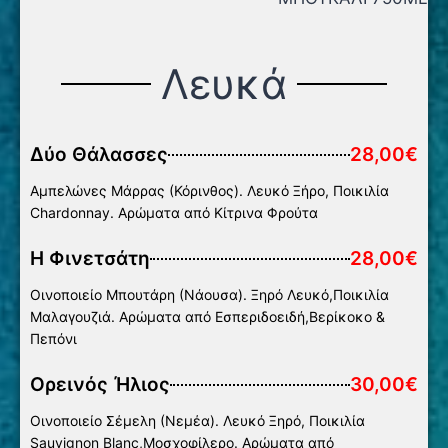
Λευκά
Δύο Θάλασσες
28,00€
Αμπελώνες Μάρρας (Κόρινθος). Λευκό Ξήρο, Ποικιλία
Chardonnay. Αρώματα από Κίτρινα Φρούτα
Η Φινετσάτη
28,00€
Οινοποιείο Μπουτάρη (Νάουσα). Ξηρό Λευκό,Ποικιλία
Μαλαγουζιά. Αρώματα από Εσπεριδοειδή,Βερίκοκο &
Πεπόνι
Ορεινός Ήλιος
30,00€
Οινοποιείο Σέμελη (Νεμέα). Λευκό Ξηρό, Ποικιλία
Sauvignon Βlanc,Μοσχοφίλερο. Αρώματα από