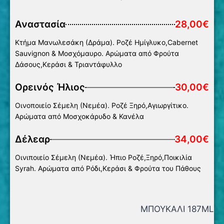
Αναστασία
28,00€
Κτήμα Μανωλεσάκη (Δράμα). Ροζέ Ημίγλυκο,Cabernet
Sauvignon & Μοσχόμαυρο. Αρώματα από Φρούτα
Δάσους,Κεράσι & Τριαντάφυλλο
Ορεινός Ήλιος
30,00€
Οινοποιείο Σέμελη (Νεμέα). Ροζέ Ξηρό,Αγιωργίτικο.
Αρώματα από Μοσχοκάρυδο & Κανέλα
Δέλεαρ
34,00€
Οινιποιείο Σέμελη (Νεμέα). Ήπιο Ροζέ,Ξηρό,Ποικιλία
Syrah. Aρώματα από Ρόδι,Κεράσι & Φρούτα του Πάθους
ΜΠΟΥΚΑΛΙ 187ML