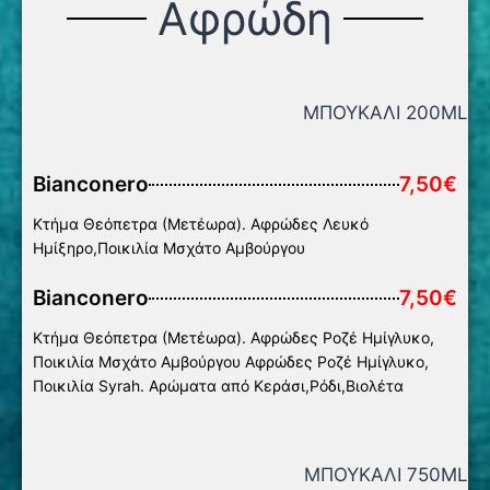
Αφρώδη
ΜΠΟΥΚΑΛΙ 200ML
Bianconero
7,50€
Κτήμα Θεόπετρα (Μετέωρα). Αφρώδες Λευκό
Ημίξηρο,Ποικιλία Μσχάτο Αμβούργου
Bianconero
7,50€
Κτήμα Θεόπετρα (Μετέωρα). Αφρώδες Ροζέ Ημίγλυκο,
Ποικιλία Μσχάτο Αμβούργου Αφρώδες Ροζέ Ημίγλυκο,
Ποικιλία Syrah. Αρώματα από Κεράσι,Ρόδι,Βιολέτα
ΜΠΟΥΚΑΛΙ 750ML