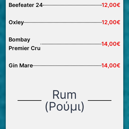
Beefeater 24
12,00€
Oxley
12,00€
Bombay
14,00€
Premier Cru
Gin Mare
14,00€
Rum
(Ρούμι)