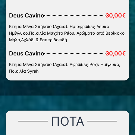
Deus Cavino
30,00€
Κτήμα Μέγα Σπήλαιο (Αχαϊα). Ημιαφρώδες Λευκό
Ημίγλυκο,Ποικιλία Μσχάτο Ριίου. Αρώματα από Βερίκοκο,
Μήλο,Αχλάδι & Εσπεριδοειδή
Deus Cavino
30,00€
Κτήμα Μέγα Σπήλαιο (Αχαϊα). Αφρώδες Ροζέ Ημίγλυκο,
Ποικιλία Syrah
ΠΟΤΑ