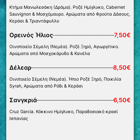
Κτήμα Μανωλεσάκη (Δράμα). Ροζέ Ημίγλυκο, Cabernet
Sauvignon & Μοσχόμαυρο. Αρώματα από Φρούτα Δάσους,
Κεράσι & Τριαντάφυλλο
Ορεινός Ήλιος
7,50€
Οινοποιείο Σέμελη (Νεμέα). Ροζέ Ξηρό, Αγιωργίτικο.
Αρώματα από Μοσχοκάρυδο & Κανέλα
Δέλεαρ
8,50€
Οινιποιείο Σέμελη (Νεμέα). Ήπιο Ροζέ Ξηρό, Ποικιλία
Syrah, Aρώματα από Ρόδι & Κεράσι
Σανγκριά
6,50€
Cruz Garcia. Κόκκινο Ημίγλυκο, Παραδοσιακό κρασί
Ισπανίας