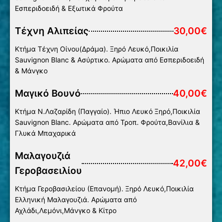
Εσπεριδοειδή & Εξωτικά Φρούτα
Τέχνη Αλιπείας
30,00€
Κτήμα Τέχνη Οίνου(Δράμα). Ξηρό Λευκό,Ποικιλία
Sauvignon Βlanc & Ασύρτικο. Αρώματα από Εσπεριδοειδή
& Μάνγκο
Μαγικό Βουνό
40,00€
Κτήμα Ν.Λαζαρίδη (Παγγαίο). Ήπιο Λευκό Ξηρό,Ποικιλία
Sauvignon Βlanc. Αρώματα από Τροπ. Φρούτα,Βανίλια &
Γλυκά Μπαχαρικά
Μαλαγουζιά
42,00€
Γεροβασειλίου
Κτήμα Γεροβασιλείου (Επανομή). Ξηρό Λευκό,Ποικιλία
Ελληνική Μαλαγουζιά. Αρώματα από
Αχλάδι,Λεμόνι,Μάνγκο & Κίτρο