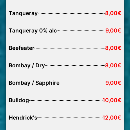
Tanqueray
8,00€
Tanqueray 0% alc
9,00€
Beefeater
8,00€
Bombay / Dry
8,00€
Bombay / Sapphire
9,00€
Bulldog
10,00€
Hendrick's
12,00€