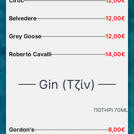
Ciroc
12,00€
Belvedere
12,00€
Grey Goose
12,00€
Roberto Cavalli
14,00€
Gin (Τζίν)
ΠΟΤΗΡΙ 70ML
Gordon's
8,00€