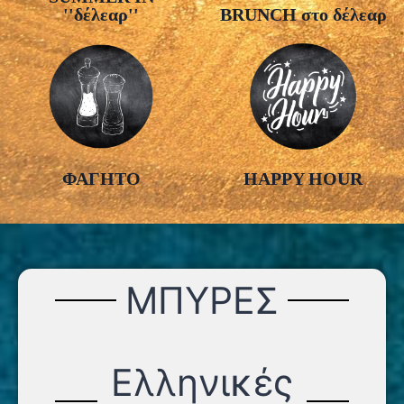
''δέλεαρ''
BRUNCH στο δέλεαρ
ΦΑΓΗΤΟ
HAPPY HOUR
ΜΠΥΡΕΣ
Ελληνικές