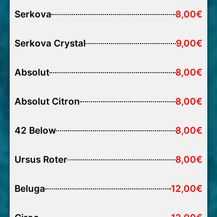
Serkova
8,00€
Serkova Crystal
9,00€
Absolut
8,00€
Absolut Citron
8,00€
42 Below
8,00€
Ursus Roter
8,00€
Beluga
12,00€