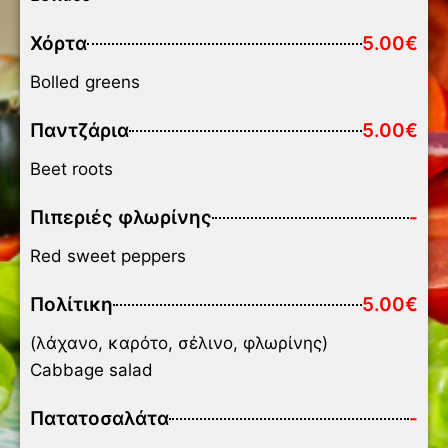
Χόρτα
5.00€
Bolled greens
Παντζάρια
5.00€
Beet roots
Πιπεριές φλωρίνης
-
Red sweet peppers
Πολίτικη
5.00€
(λάχανο, καρότο, σέλινο, φλωρίνης)
Cabbage salad
Πατατοσαλάτα
-