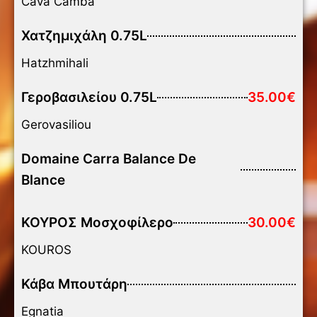
Cava Camba
Χατζημιχάλη 0.75L
Hatzhmihali
Γεροβασιλείου 0.75L
35.00€
Gerovasiliou
Domaine Carra Balance De
Blance
ΚΟΥΡΟΣ Μοσχοφίλερο
30.00€
KOUROS
Κάβα Μπουτάρη
Egnatia