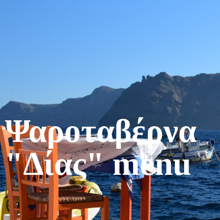
Ψαροταβέρνα
"Δίας" menu