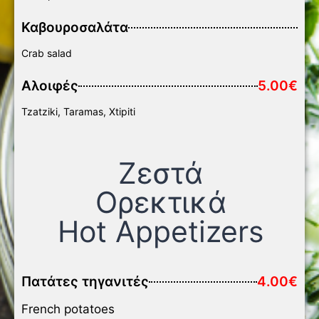
Καβουροσαλάτα
Crab salad
Αλοιφές
5.00€
Tzatziki, Taramas, Xtipiti
Ζεστά
Ορεκτικά
Hot Appetizers
Πατάτες τηγανιτές
4.00€
French potatoes