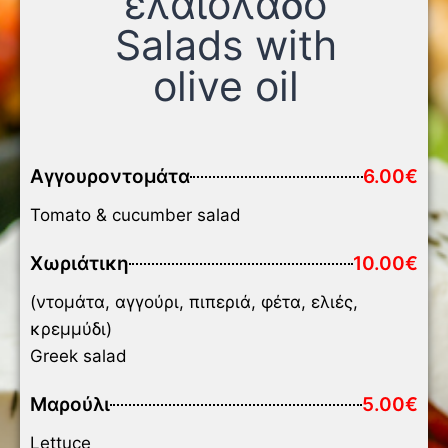
ελαιόλαδο
Salads with
olive oil
Αγγουροντομάτα
6.00€
Tomato & cucumber salad
Χωριάτικη
10.00€
(ντομάτα, αγγούρι, πιπεριά, φέτα, ελιές,
κρεμμύδι)
Greek salad
Μαρούλι
5.00€
Lettuce