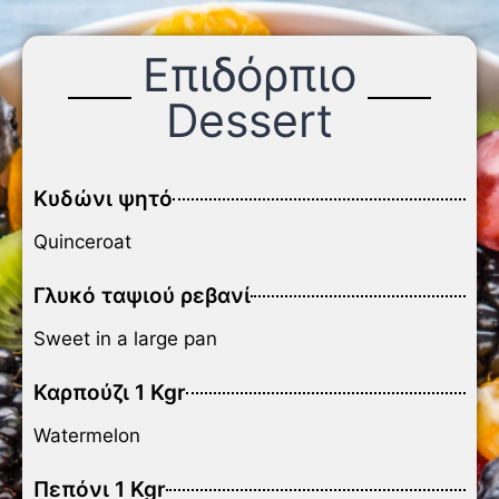
Επιδόρπιο
Dessert
Κυδώνι ψητό
Quinceroat
Γλυκό ταψιού ρεβανί
Sweet in a large pan
Καρπούζι 1 Kgr
Watermelon
Πεπόνι 1 Kgr