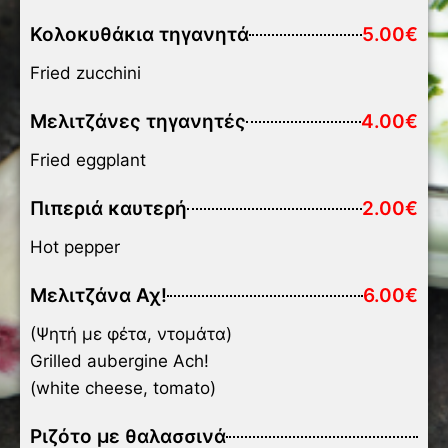
Κολοκυθάκια τηγανητά
5.00€
Fried zucchini
Μελιτζάνες τηγανητές
4.00€
Fried eggplant
Πιπεριά καυτερή
2.00€
Hot pepper
Μελιτζάνα Αχ!
6.00€
(Ψητή με φέτα, ντομάτα)
Grilled aubergine Ach!
(white cheese, tomato)
Ριζότο με θαλασσινά