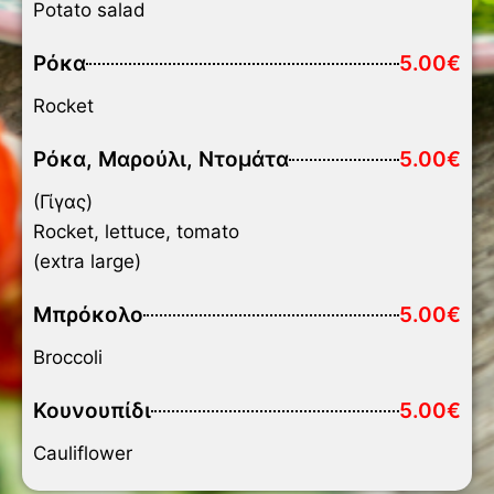
Potato salad
Ρόκα
5.00€
Rocket
Ρόκα, Μαρούλι, Ντομάτα
5.00€
(Γίγας)
Rocket, lettuce, tomato
(extra large)
Μπρόκολο
5.00€
Broccoli
Κουνουπίδι
5.00€
Cauliflower