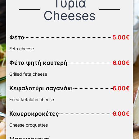
Τυριά
Cheeses
Φέτα
5.00€
Feta cheese
Φέτα ψητή καυτερή
6.00€
Grilled feta cheese
Κεφαλοτύρι σαγανάκι
6.00€
Fried kefalotiri cheese
Κασεροκροκέτες
6.00€
Cheese croquettes