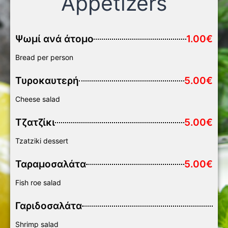
Appetizers
Ψωμί ανά άτομο
1.00€
Bread per person
Τυροκαυτερή
5.00€
Cheese salad
Τζατζίκι
5.00€
Tzatziki dessert
Ταραμοσαλάτα
5.00€
Fish roe salad
Γαριδοσαλάτα
Shrimp salad