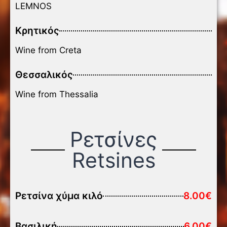
LEMNOS
Κρητικός
Wine from Creta
Θεσσαλικός
Wine from Thessalia
Ρετσίνες
Retsines
Ρετσίνα χύμα κιλό
8.00€
Βασιλική
6.00€