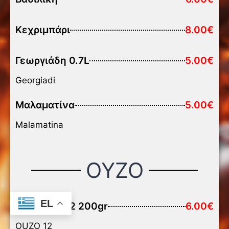
Κεχριμπάρι
8.00€
Γεωργιάδη 0.7L
5.00€
Georgiadi
Μαλαματίνα
5.00€
Malamatina
ΟΥΖΟ
EL
Καραφάκι 12 200gr
6.00€
OUZO 12