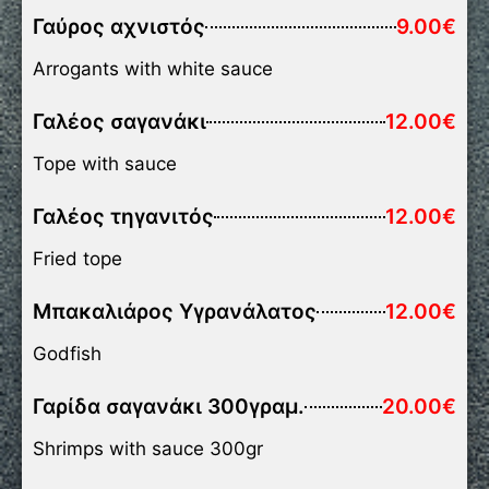
Γαύρος αχνιστός
9.00€
Arrogants with white sauce
Γαλέος σαγανάκι
12.00€
Tope with sauce
Γαλέος τηγανιτός
12.00€
Fried tope
Μπακαλιάρος Υγρανάλατος
12.00€
Godfish
Γαρίδα σαγανάκι 300γραμ.
20.00€
Shrimps with sauce 300gr