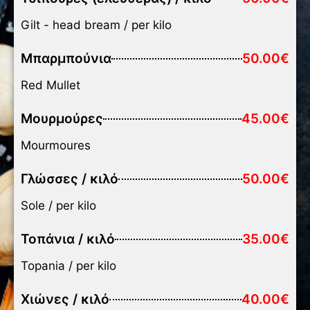
Gilt - head bream / per kilo
Μπαρμπούνια
50.00€
Red Mullet
Μουρμούρες
45.00€
Mourmoures
Γλώσσες / κιλό
50.00€
Sole / per kilo
Τοπάνια / κιλό
35.00€
Topania / per kilo
Χιώνες / κιλό
40.00€