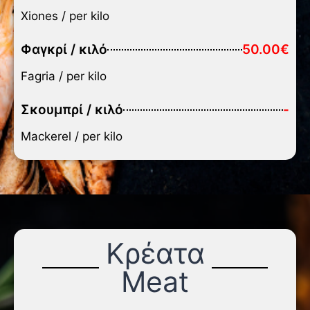
Xiones / per kilo
Φαγκρί / κιλό
50.00€
Fagria / per kilo
Σκουμπρί / κιλό
-
Mackerel / per kilo
Κρέατα
Meat