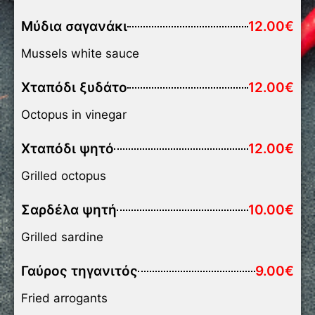
Μύδια σαγανάκι
12.00€
Mussels white sauce
Χταπόδι ξυδάτο
12.00€
Octopus in vinegar
Χταπόδι ψητό
12.00€
Grilled octopus
Σαρδέλα ψητή
10.00€
Grilled sardine
Γαύρος τηγανιτός
9.00€
Fried arrogants