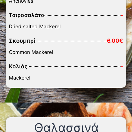
Anchovies
Τσιροσαλάτα
-
Dried salted Mackerel
Σκουμπρί
6.00€
Common Mackerel
Κολιός
-
Mackerel
Θαλασσινά