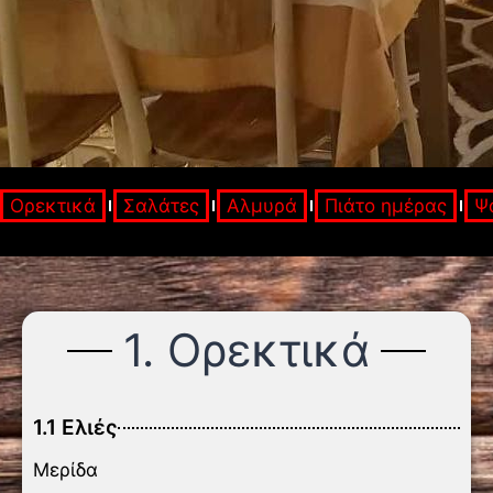
Ορεκτικά
Σαλάτες
Αλμυρά
Πιάτο ημέρας
Ψ
1. Ορεκτικά
1.1 Ελιές
Μερίδα