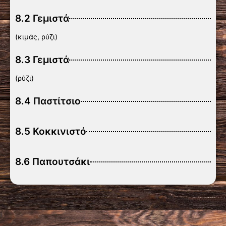
8.2 Γεμιστά
(κιμάς, ρύζι)
8.3 Γεμιστά
(ρύζι)
8.4 Παστίτσιο
8.5 Κοκκινιστό
8.6 Παπουτσάκι