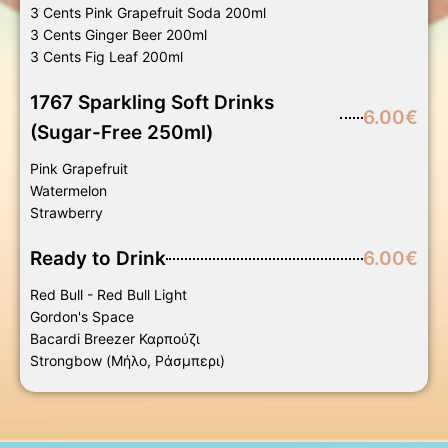
3 Cents Pink Grapefruit Soda 200ml
3 Cents Ginger Beer 200ml
3 Cents Fig Leaf 200ml
1767 Sparkling Soft Drinks
6.00€
(Sugar-Free 250ml)
Pink Grapefruit
Watermelon
Strawberry
Ready to Drink
6.00€
Red Bull - Red Bull Light
Gordon's Space
Bacardi Breezer Καρπούζι
Strongbow (Μήλο, Ράσμπερι)