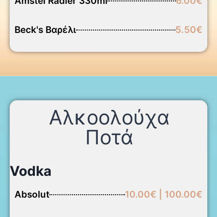
Amstel Radler 330ml
6.00€
Beck's Βαρέλι
5.50€
Αλκοολούχα
Ποτά
Vodka
Absolut
10.00€ | 100.00€