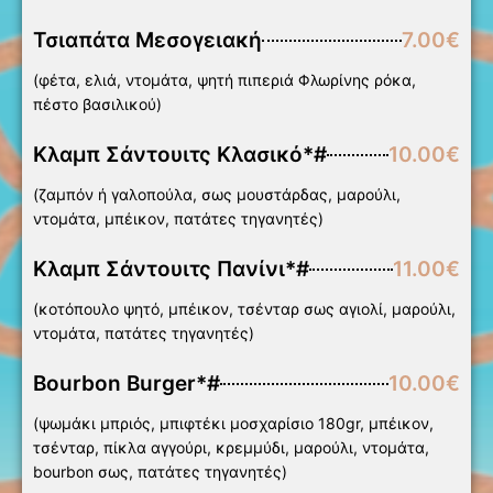
Τσιαπάτα Μεσογειακή
7.00€
(φέτα, ελιά, ντομάτα, ψητή πιπεριά Φλωρίνης ρόκα,
πέστο βασιλικού)
Κλαμπ Σάντουιτς Κλασικό*#
10.00€
(ζαμπόν ή γαλοπούλα, σως μουστάρδας, μαρούλι,
ντομάτα, μπέικον, πατάτες τηγανητές)
Κλαμπ Σάντουιτς Πανίνι*#
11.00€
(κοτόπουλο ψητό, μπέικον, τσένταρ σως αγιολί, μαρούλι,
ντομάτα, πατάτες τηγανητές)
Bourbon Burger*#
10.00€
(ψωμάκι μπριός, μπιφτέκι μοσχαρίσιο 180gr, μπέικον,
τσένταρ, πίκλα αγγούρι, κρεμμύδι, μαρούλι, ντομάτα,
bourbon σως, πατάτες τηγανητές)