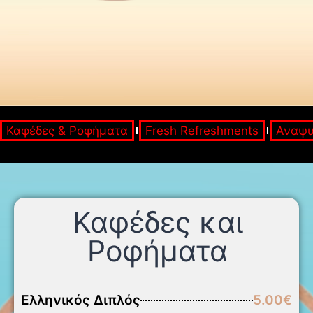
Καφέδες & Ροφήματα
Fresh Refreshments​
Αναψυ
Καφέδες και
Ροφήματα
Ελληνικός Διπλός
5.00€