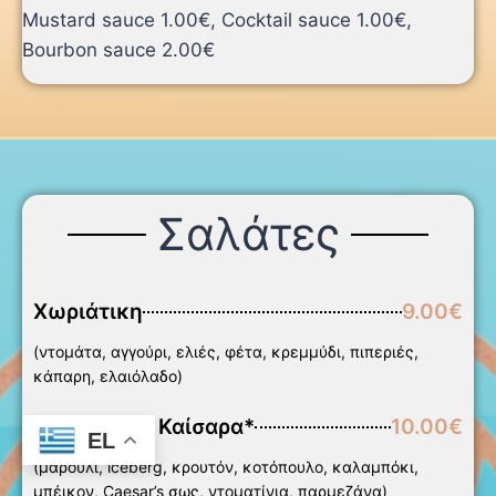
Mustard sauce 1.00€, Cocktail sauce 1.00€,
Bourbon sauce 2.00€
Σαλάτες
Χωριάτικη
9.00€
(ντομάτα, αγγούρι, ελιές, φέτα, κρεμμύδι, πιπεριές,
κάπαρη, ελαιόλαδο)
Σαλάτα του Καίσαρα*
10.00€
EL
(μαρούλι, iceberg, κρουτόν, κοτόπουλο, καλαμπόκι,
μπέικον, Caesar’s σως, ντοματίνια, παρμεζάνα)