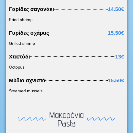
Γαρίδες σαγανάκι
14.50€
Fried shrimp
Γαρίδες σχάρας
15.50€
Grilled shrimp
Χταπόδι
13€
Octopus
Μύδια αχνιστά
15.50€
Steamed mussels
Μακαρόνια
Pasta