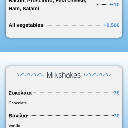
Bacon, Prosciutto, Feta cheese,
+1€
Ham, Salami
All vegetables
+0.50€
Milkshakes
Σοκολάτα
7€
Chocolate
Βανίλια
7€
Vanilla