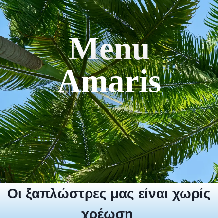
Menu
Amaris
Οι ξαπλώστρες μας είναι χωρίς
χρέωση