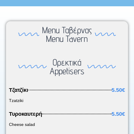
Menu Ταβέρνας
Menu Tavern
Ορεκτικά
Appetisers
Τζατζίκι
5.50€
Tzatziki
Τυροκαυτερή
5.50€
Cheese salad