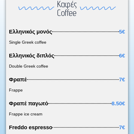
Καφές
Coffee
Ελληνικός μονός
5€
Single Greek coffee
Ελληνικός διπλός
6€
Double Greek coffee
Φραπέ
7€
Frappe
Φραπέ παγωτό
8.50€
Frappe ice cream
Freddo espresso
7€