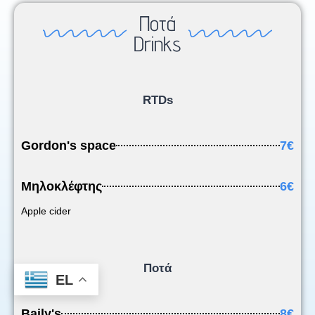
Ποτά
Drinks
RTDs
Gordon's space
7€
Μηλοκλέφτης
6€
Apple cider
Ποτά
EL
Baily's
8€