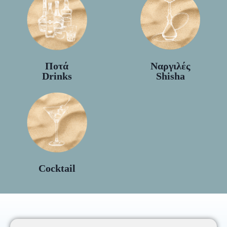
Ποτά
Ναργιλές
Drinks
Shisha
Cocktail