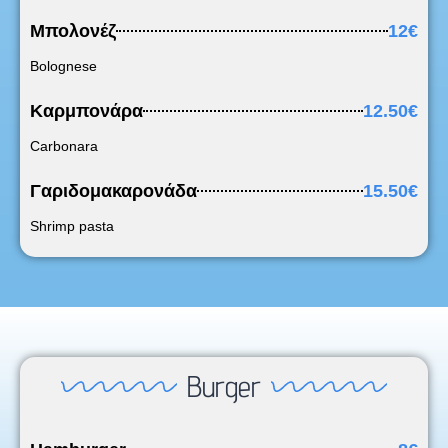
Μπολονέζ
12€
Bolognese
Καρμπονάρα
12.50€
Carbonara
Γαριδομακαρονάδα
15.50€
Shrimp pasta
Burger