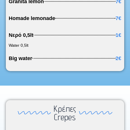
Granita lemon
7€
Homade lemonade
7€
Νερό 0,5lt
1€
Water 0,5lt
Big water
2€
Κρέπες
Crepes