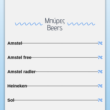
Μπύρες
Beers
Amstel
7€
Amstel free
7€
Amstel radler
7€
Heineken
7€
Sol
7€