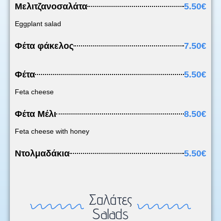
Μελιτζανοσαλάτα
5.50€
Eggplant salad
Φέτα φάκελος
7.50€
Φέτα
5.50€
Feta cheese
Φέτα Μέλι
8.50€
Feta cheese with honey
Ντολμαδάκια
5.50€
Σαλάτες
Salads