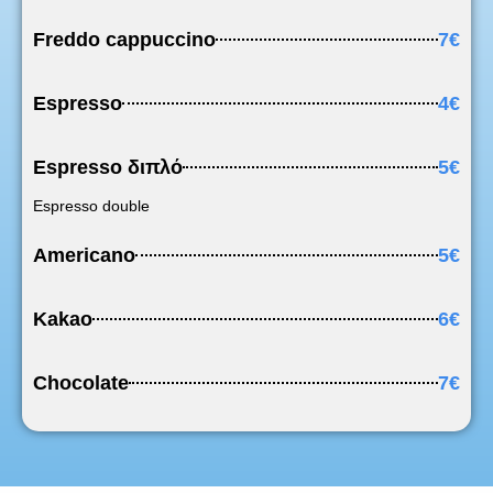
Freddo cappuccino
7€
Espresso
4€
Espresso διπλό
5€
Espresso double
Americano
5€
Kakao
6€
Chocolate
7€