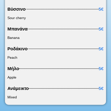
Βύσσινο
5€
Sour cherry
Μπανάνα
5€
Banana
Ροδάκινο
5€
Peach
Μήλο
5€
Apple
Ανάμεικτο
5€
Mixed