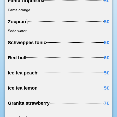
Fanta πορτοκάλι
5€
Fanta orange
Σουρωτή
5€
Soda water
Schweppes tonic
5€
Red bull
6€
Ice tea peach
5€
Ice tea lemon
5€
Granita strawberry
7€