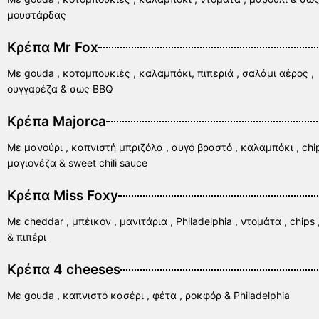
μουστάρδας
Κρέπα Mr Fox
Με gouda , κοτομπουκιές , καλαμπόκι, πιπεριά , σαλάμι αέρος ,
ουγγαρέζα & σως BBQ
Κρέπa Majorca
Με μανούρι , καπνιστή μπριζόλα , αυγό βραστό , καλαμπόκι , chi
μαγιονέζα & sweet chili sauce
Κρέπα Miss Foxy
Με cheddar , μπέικον , μανιτάρια , Philadelphia , ντομάτα , chips 
& πιπέρι
Κρέπα 4 cheeses
Με gouda , καπνιστό κασέρι , φέτα , ροκφόρ & Philadelphia