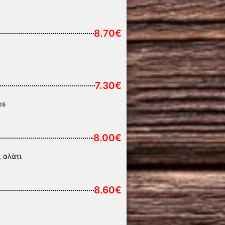
8.70€
7.30€
ps
8.00€
, αλάτι
8.60€