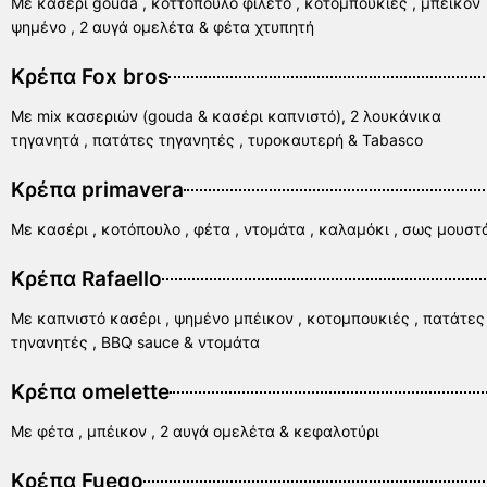
Με κασέρι gouda , κοττόπουλο φιλέτο , κοτομπουκιές , μπέικον
ψημένο , 2 αυγά ομελέτα & φέτα χτυπητή
Κρέπα Fox bros
Με mix κασεριών (gouda & κασέρι καπνιστό), 2 λουκάνικα
τηγανητά , πατάτες τηγανητές , τυροκαυτερή & Tabasco
Κρέπα primavera
Με κασέρι , κοτόπουλο , φέτα , ντομάτα , καλαμόκι , σως μουστ
Κρέπα Rafaello
Με καπνιστό κασέρι , ψημένο μπέικον , κοτομπουκιές , πατάτες
τηνανητές , BBQ sauce & ντομάτα
Κρέπα omelette
Με φέτα , μπέικον , 2 αυγά ομελέτα & κεφαλοτύρι
Κρέπα Fuego