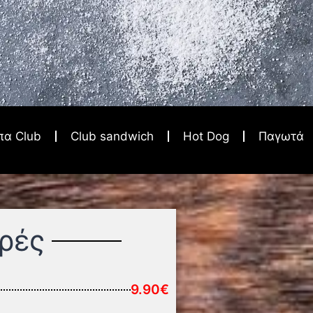
πα Club
Club sandwich
Hot Dog
Παγωτά
ρές
9.90€