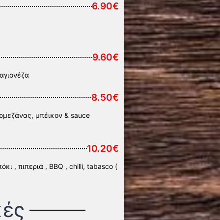
6.90€
9.60€
μαγιονέζα
8.50€
αρμεζάνας, μπέικον & sauce
10.20€
 , πιπεριά , BBQ , chilli, tabasco (
κές