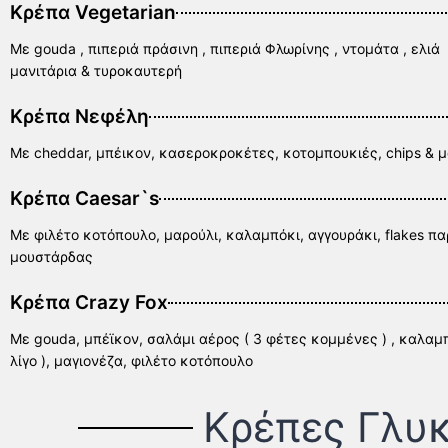
Κρέπα Vegetarian
Με gouda , πιπεριά πράσινη , πιπεριά Φλωρίνης , ντομάτα , ελιά
μανιτάρια & τυροκαυτερή
Κρέπα Nεφέλη
Με cheddar, μπέικον, κασεροκροκέτες, κοτομπουκιές, chips & 
Κρέπα Caesar`s
Με φιλέτο κοτόπουλο, μαρούλι, καλαμπόκι, αγγουράκι, flakes π
μουστάρδας
Κρέπα Crazy Fox
Με gouda, μπέϊκον, σαλάμι αέρος ( 3 φέτες κομμένες ) , καλαμπόκι
λίγο ), μαγιονέζα, φιλέτο κοτόπουλο
Κρέπες Γλυ