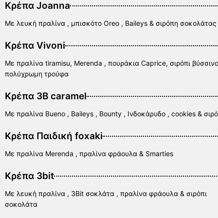
Κρέπα Joanna
Με λευκή πραλίνα , μπισκότο Oreo , Baileys & σιρόπη σοκολάτας
Κρέπα Vivoni
Με πραλίνα tiramisu, Merenda , πουράκια Caprice, σιρόπι βύσσιν
πολύχρωμη τρούφα
Κρέπα 3B caramel
Με πραλίνα Bueno , Baileys , Bounty , Ινδοκάρυδο , cookies & σι
Κρέπα Παιδική foxaki
Με πραλίνα Merenda , πραλίνα φράουλα & Smarties
Κρέπα 3bit
Με λευκή πραλίνα , 3Bit σοκλάτα , πραλίνα φράουλα & σιρόπι
σοκολάτα