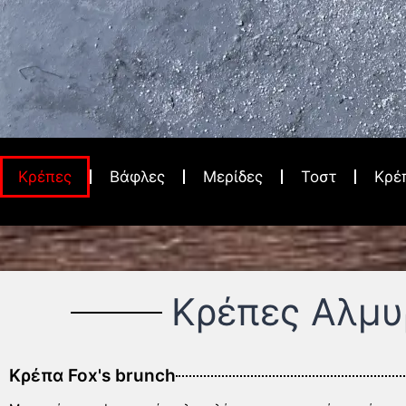
Κρέπες
Βάφλες
Μερίδες
Τοστ
Κρέ
Κρέπες Αλμυ
Κρέπα Fox's brunch