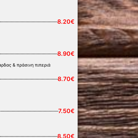
8.20€
8.90€
άρδας & πράσινη πιπεριά
8.70€
7.50€
8.50€