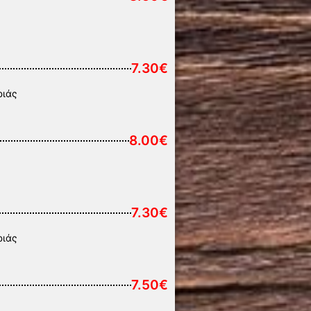
7.30€
ριάς
8.00€
7.30€
ριάς
7.50€
ς