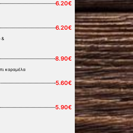
6.20€
6.20€
ο &
8.90€
ρόπι καραμέλα
5.60€
5.90€