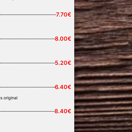
7.70€
8.00€
5.20€
6.40€
 οriginal
8.40€