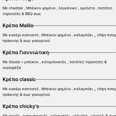
Με cheddar , Μπέικον ψημένο , λουκάνικο , ομελέτα , πατάτες
τηγανητές & BBQ σως
Κρέπα Malilo
Με κασέρι καπνιστό , Μπέικον ψημένο , καλαμπόκι ,, chips πιπε
πράσινης & σως γιαουρτιού
Κρέπα Γιαννιώτικη
Με Gouda < μπέικον , κοτομπουκιές , πατάτες τηγανητές &
ουγγαρέζα
Κρέπα classic
Με κασέρι καπνιστό , Μπέικον ψημένο , καλαμπόκι ,, chips πιπε
πράσινης & σως γιαουρτιού
Κρέπα chicky's
Με gouda , κοτομπουκιές , καλαμπόκι , ντομάτα , μαρούλι & σω