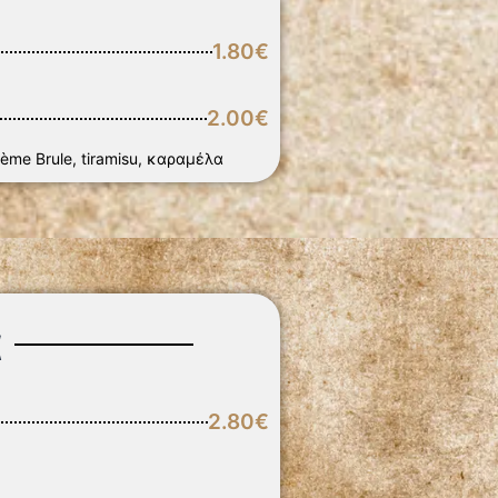
1.80€
2.00€
me Brule, tiramisu, καραμέλα
α
2.80€