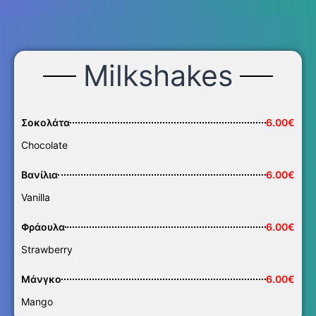
Milkshakes
Σοκολάτα
6.00€
Chocolate
Βανίλια
6.00€
Vanilla
Φράουλα
6.00€
Strawberry
Μάνγκο
6.00€
Mango