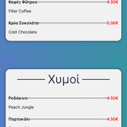
Καφές Φίλτρου
4.50€
Filter Coffee
Κρύα Σοκολάτα
5,00€
Cold Chocolate
Χυμοί
Ροδάκινο
4.50€
Peach Jungle
Πορτοκάλι
4.50€