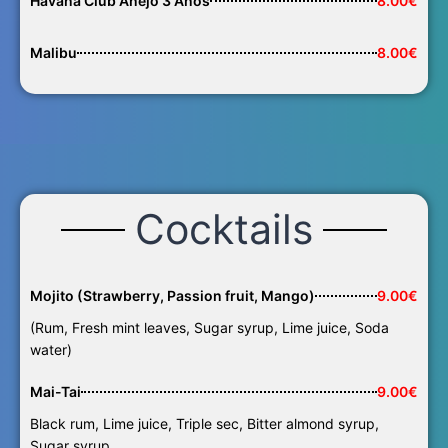
Havana Club Añejo 3 Años
8.00€
Malibu
8.00€
Cocktails
Mojito (Strawberry, Passion fruit, Mango)
9.00€
(Rum, Fresh mint leaves, Sugar syrup, Lime juice, Soda
water)
Mai-Tai
9.00€
Black rum, Lime juice, Triple sec, Bitter almond syrup,
Sugar syrup