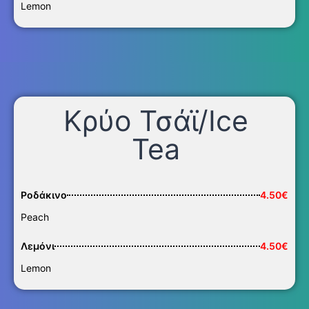
Lemon
Κρύο Τσάϊ/Ice
Tea
Ροδάκινο
4.50€
Peach
Λεμόνι
4.50€
Lemon