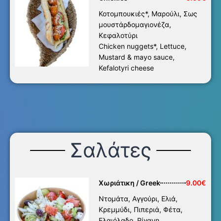
Κοτομπουκιές*, Μαρούλι, Σως
μουστάρδομαγιονέζα,
Κεφαλοτύρι
Chicken nuggets*, Lettuce,
Mustard & mayo sauce,
Kefalotyri cheese
Σαλάτες
Χωριάτικη / Greek
9.00€
Ντομάτα, Αγγούρι, Ελιά,
Κρεμμύδι, Πιπεριά, Φέτα,
Ελαιόλαδο, Ρίγανη