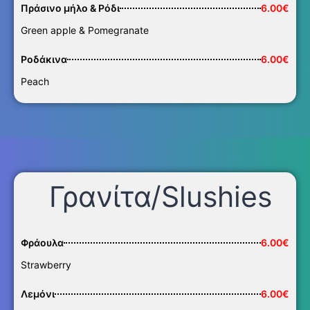
Πράσινο μήλο & Ρόδι
6.00€
Green apple & Pomegranate
Ροδάκινα
6.00€
Peach
Γρανίτα/Slushies
Φράουλα
6.00€
Strawberry
Λεμόνι
6.00€