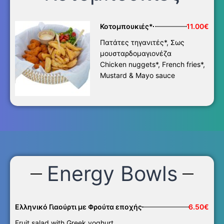
Κοτομπουκιές*
11.00€
Πατάτες τηγανιτές*, Σως
μουσταρδομαγιονέζα
Chicken nuggets*, French fries*,
Mustard & Mayo sauce
Energy Bowls
Ελληνικό Γιαούρτι με Φρούτα εποχής
6.50€
Fruit salad with Greek yoghurt