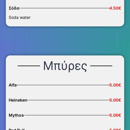
Σόδα
4.50€
Soda water
Μπύρες
Alfa
5.00€
Heineken
5.00€
Mythos
5.00€