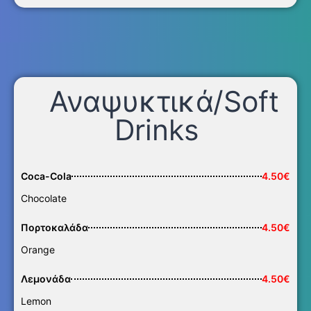
Αναψυκτικά/Soft
Drinks
Coca-Cola
4.50€
Chocolate
Πορτοκαλάδα
4.50€
Orange
Λεμονάδα
4.50€
Lemon