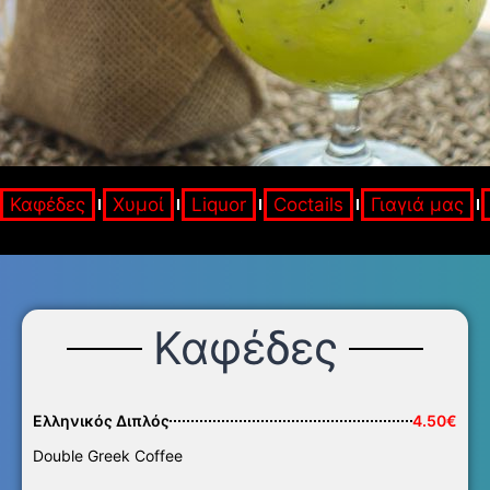
Καφέδες
Χυμοί
Liquor
Coctails
Γιαγιά μας
Καφέδες
Ελληνικός Διπλός
4.50€
Double Greek Coffee