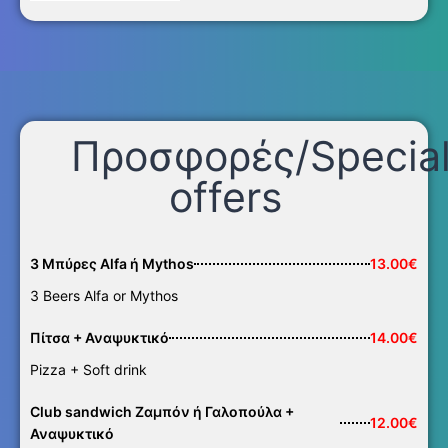
Προσφορές/Specia
offers
3 Μπύρες Alfa ή Mythos
13.00€
3 Beers Alfa or Mythos
Πίτσα + Αναψυκτικό
14.00€
Pizza + Soft drink
Club sandwich Ζαμπόν ή Γαλοπούλα +
12.00€
Αναψυκτικό