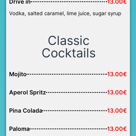
Drive in
13.00€
Vodka, salted caramel, lime juice, sugar syrup
Classic
Cocktails
Mojito
13.00€
Aperol Spritz
13.00€
Pina Colada
13.00€
Paloma
13.00€