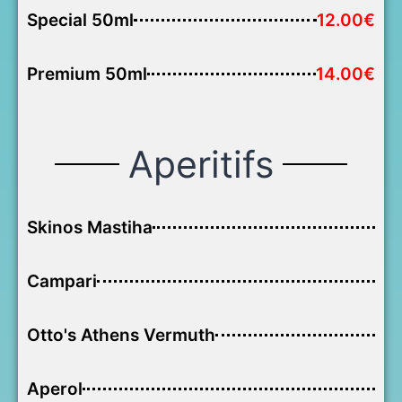
Special 50ml
12.00€
Premium 50ml
14.00€
Aperitifs
Skinos Mastiha
Campari
Otto's Athens Vermuth
Aperol