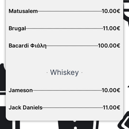
Matusalem
10.00€
Brugal
11.00€
Bacardi Φιάλη
100.00€
Whiskey
Jameson
10.00€
Jack Daniels
11.00€