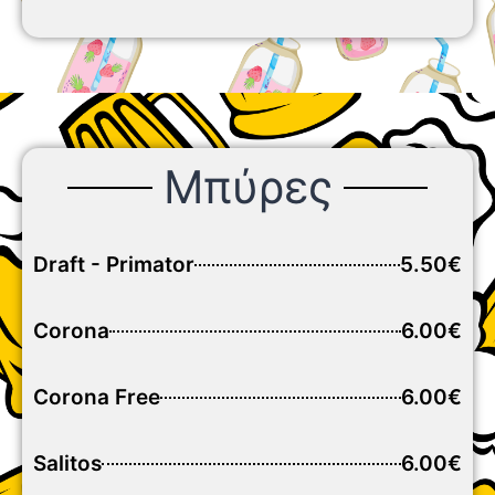
Μπύρες
Draft - Primator
5.50€
Corona
6.00€
Corona Free
6.00€
Salitos
6.00€