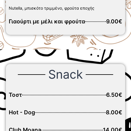
Nutella, μπισκότο τριμμένο, φρούτα εποχής
Γιαούρτι με μέλι και φρούτα
9.00€
Snack
Τοστ
6.50€
Hot - Dog
8.00€
Club Moana
14.00€