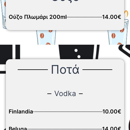
Ούζο Πλωμάρι 200ml
14.00€
Ποτά
Vodka
Finlandia
10.00€
Beluga
14.00€