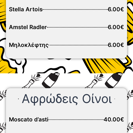
Stella Artois
6.00€
Amstel Radler
6.00€
Μηλοκλέφτης
6.00€
Αφρώδεις Οίνοι
Moscato d’asti
40.00€