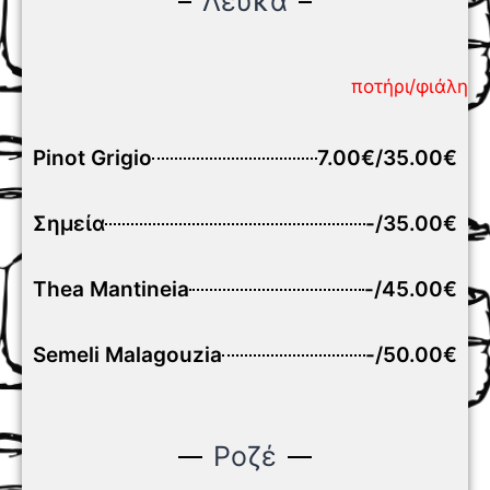
Λευκά
ποτήρι/φιάλη
Pinot Grigio
7.00€/35.00€
Σημεία
-/35.00€
Thea Mantineia
-/45.00€
Semeli Malagouzia
-/50.00€
Ροζέ