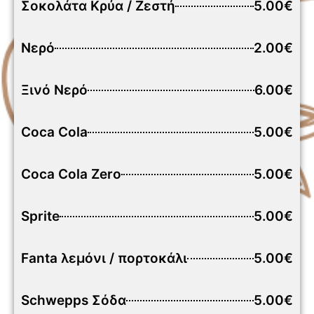
Σοκολάτα Κρύα / Ζεστή
5.00€
Νερό
2.00€
Ξινό Νερό
6.00€
Coca Cola
5.00€
Coca Cola Zero
5.00€
Sprite
5.00€
Fanta λεμόνι / πορτοκάλι
5.00€
Schwepps Σόδα
5.00€