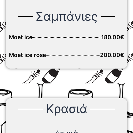
Σαμπάνιες
Moet ice
180.00€
Moet ice rose
200.00€
Κρασιά