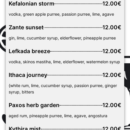
Kefalonian storm
12.00€
vodka, green apple purree, passion purree, lime, agave
Zante sunset
12.00€
gin, lime, cucumber syrup, elderflower, pineapple purree
Lefkada breeze
12.00€
vodka, skinos mastiha, lime, elderflower, watermelon syrup
Ithaca journey
12.00€
{white rum, lime, cucumber syrup, passion purree, ginger
syrup, bitters
Paxos herb garden
12.00€
aged rum, pineapple purree, lime, agave, angostura
Kythira mist
12.00€