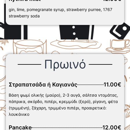
gin, lime, pomegranate syrup, strawberry purree, 1767
strawberry soda
Πρωινό
Στραπατσάδα ή Καγιανάς
11.00€
Βάση ψωμί ολικής (μαύρο), 2-3 αυγά, σάλτσα ντομάτας,
πάπρικα, σκόρδο, πιπέρι, κρεμμύδι (ξερό), ρίγανη, φέτα
(τριμμένη), ζάχαρη, τριμμένο πιπέρι, προαιρετικό:
λουκάνικο
Pancake
12.00€