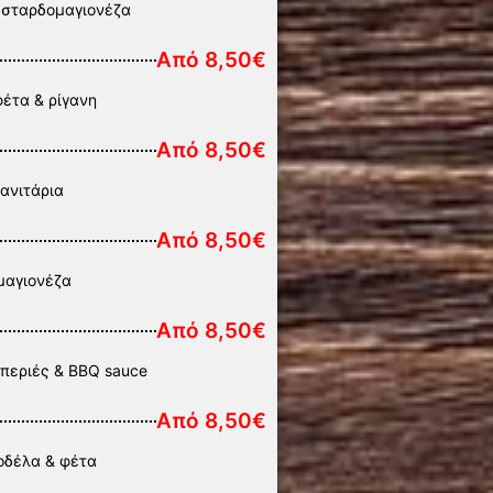
υσταρδομαγιονέζα
Από 8,50€
φέτα & ρίγανη
Από 8,50€
ανιτάρια
Από 8,50€
μαγιονέζα
Από 8,50€
ιπεριές & BBQ sauce
Από 8,50€
ροδέλα & φέτα