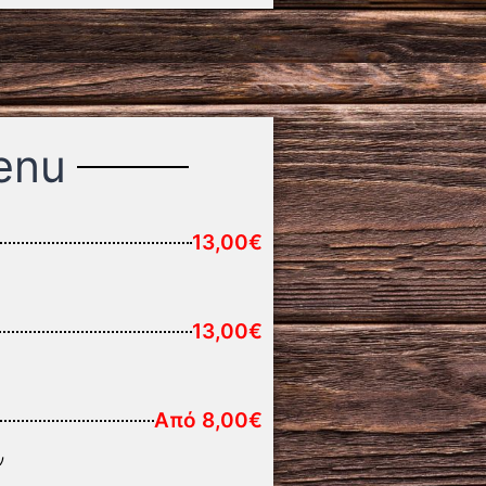
enu
13,00€
13,00€
Από 8,00€
ν