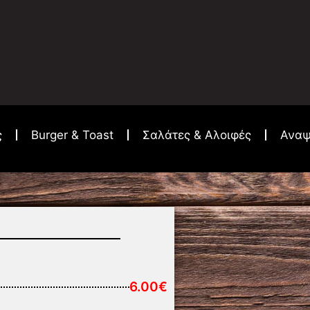
ς
Burger & Toast
Σαλάτες & Αλοιφές
Αναψ
6.00€