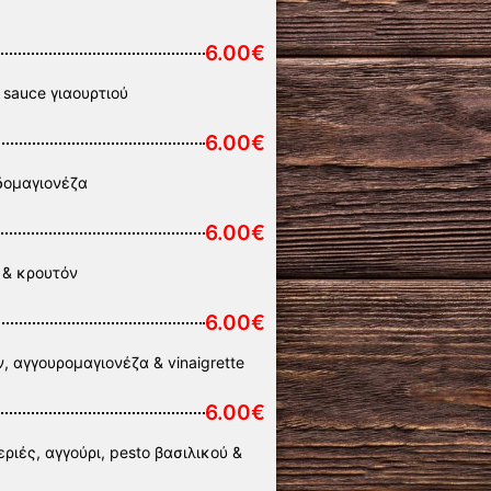
6.00€
 sauce γιαουρτιού
6.00€
ρδομαγιονέζα
6.00€
 & κρουτόν
6.00€
, αγγουρομαγιονέζα & vinaigrette
6.00€
ριές, αγγούρι, pesto βασιλικού &