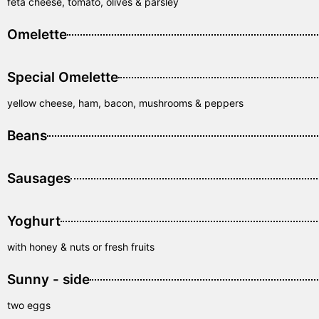
feta cheese, tomato, olives & parsley
Omelette
Special Omelette
yellow cheese, ham, bacon, mushrooms & peppers
Beans
Sausages
Yoghurt
with honey & nuts or fresh fruits
Sunny - side
two eggs