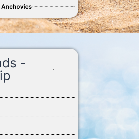
d Anchovies
ads -
ip