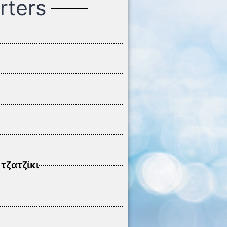
rters
τζατζίκι