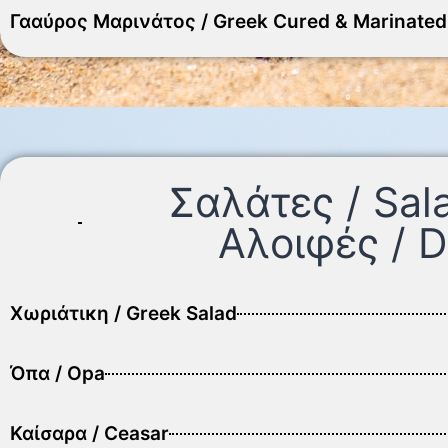
Γααύρος Μαρινάτος / Greek Cured & Marinate
Σαλάτες / Sal
Αλοιφές / D
Χωριάτικη / Greek Salad
Όπα / Opa
Καίσαρα / Ceasar