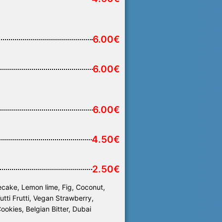
6.00€
6.00€
6.00€
4.50€
2.50€
ecake, Lemon lime, Fig, Coconut,
ti Frutti, Vegan Strawberry,
ookies, Belgian Bitter, Dubai