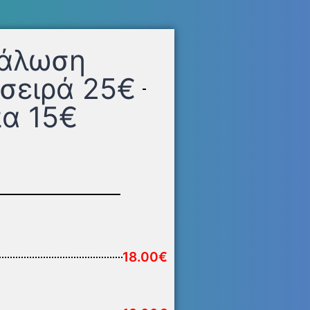
νάλωση
σειρά 25€
πα 15€
18.00€