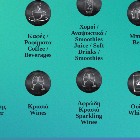
Χυμοί /
Αναψυκτικά /
Καφές /
Μπύ
Smoothies
Ροφήματα
Be
Juice / Soft
Coffee /
Drinks /
Beverages
Smoothies
Αφρώδη
ης
Κρασιά
Ουί
Κρασιά
er
Wines
Whi
Sparkling
Wines