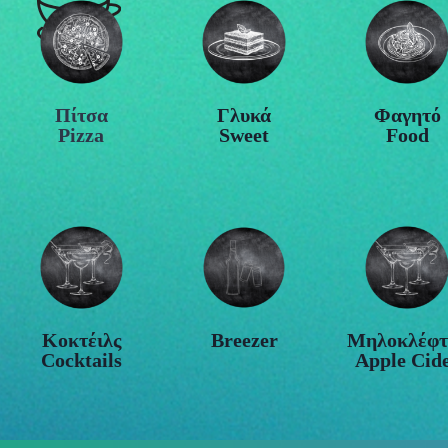
Πίτσα
Γλυκά
Φαγητό
Pizza
Sweet
Food
Κοκτέιλς
Breezer
Μηλοκλέφτ
Cocktails
Apple Cid