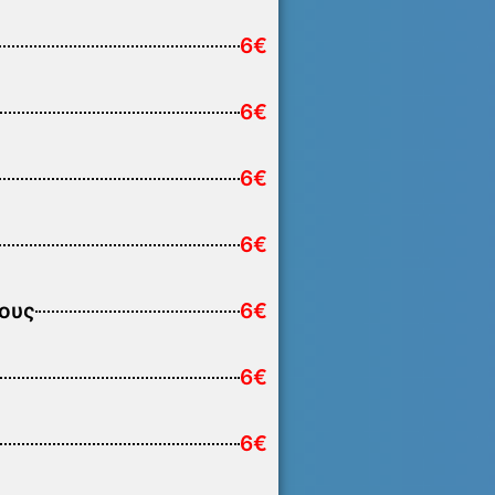
6€
6€
6€
6€
σους
6€
6€
6€