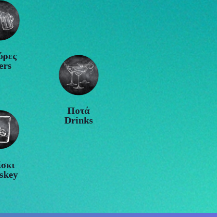
ρες
ers
Ποτά
Drinks
σκι
skey