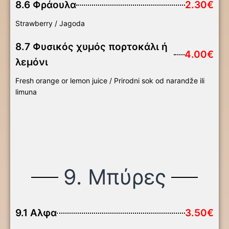
8.6 Φράουλα
2.30€
Strawberry / Jagoda
8.7 Φυσικός χυμός πορτοκάλι ή
4.00€
λεμόνι
Fresh orange or lemon juice / Prirodni sok od narandže ili
limuna
9. Μπύρες
9.1 Αλφα
3.50€