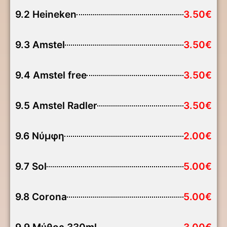
9.2 Heineken
3.50€
9.3 Amstel
3.50€
9.4 Amstel free
3.50€
9.5 Amstel Radler
3.50€
9.6 Νύμφη
2.00€
9.7 Sol
5.00€
9.8 Corona
5.00€