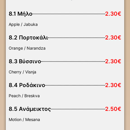
8.1 Μήλο
2.30€
Apple / Jabuka
8.2 Πορτοκάλι
2.30€
Orange / Narandza
8.3 Βύσσινο
2.30€
Cherry / Visnja
8.4 Ροδάκινο
2.30€
Peach / Breskva
8.5 Ανάμεικτος
2.50€
Motion / Mesana