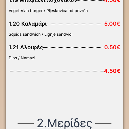
1.19 Μπιφτέκι λαχανικών
4.50€
Vegeterian burger / Pljeskovica od povrća
1.20 Καλαμάρι
5.00€
Squids sandwich / Lignje sendvici
1.21 Αλοιφές
0.50€
Dips / Namazi
4.50€
2.Μερίδες