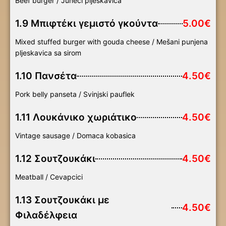
Beef burger / Juneci pljeskavica
1.9 Μπιφτέκι γεμιστό γκούντα
5.00€
Mixed stuffed burger with gouda cheese / Mešani punjena
pljeskavica sa sirom
1.10 Πανσέτα
4.50€
Pork belly panseta / Svinjski pauflek
1.11 Λουκάνικο χωριάτικο
4.50€
Vintage sausage / Domaca kobasica
1.12 Σουτζουκάκι
4.50€
Meatball / Cevapcici
1.13 Σουτζουκάκι με
4.50€
Φιλαδέλφεια