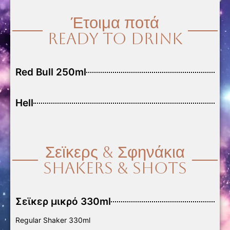
Έτοιμα ποτά
Ready to Drink
Red Bull 250ml
Hell
Σεϊκερς & Σφηνάκια
Shakers & Shots
Σεϊκερ μικρό 330ml
Regular Shaker 330ml