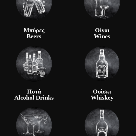
Μπύρες
Οίνοι
Beers
Wines
Ποτά
Ουίσκι
Alcohol Drinks
Whiskey