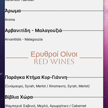
Άρωμα
Aroma
Αρβανιτίδη - Μαλαγουζιά
Arvanitidis - Malagouzia
Ερυθροί Οίνοι
Red Wines
Παράγκα Κτήμα Κυρ-Γιάννη
(Ξινόμαυρο, Syrah, Merlot / Xinomavro, Syrah, Merlot)
Βίβλια Χώρα
(Καμπερνέ Σαβινιό, Μερλό, Αγιωργίτικο / Cabernet