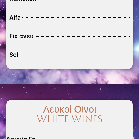
Alfa
Fix άνευ
Sol
Λευκοί Οίνοι
White Wines