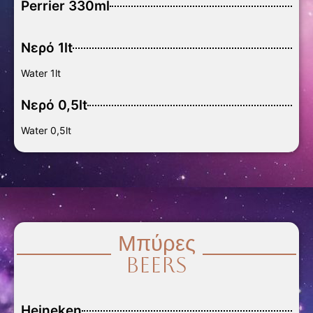
Perrier 330ml
Νερό 1lt
Water 1lt
Νερό 0,5lt
Water 0,5lt
Μπύρες
Beers
Heineken