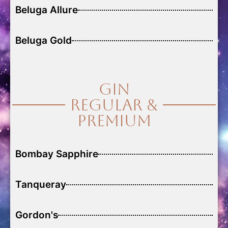
Beluga Allure
Beluga Gold
Gin
Regular &
Premium
Bombay Sapphire
Tanqueray
Gordon's