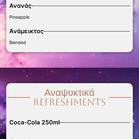
Ανανάς
Pineapple
Ανάμεικτος
Blended
Αναψυκτικά
Refreshments
Coca-Cola 250ml