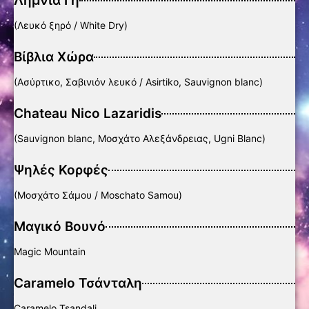
Λημνία Γη
(Λευκό ξηρό / White Dry)
Βίβλια Χώρα
(Ασύρτικο, Σαβινιόν λευκό / Asirtiko, Sauvignon blanc)
Chateau Nico Lazaridis
(Sauvignon blanc, Μοσχάτο Αλεξάνδρειας, Ugni Blanc)
Ψηλές Κορφές
(Μοσχάτο Σάμου / Moschato Samou)
Μαγικό Βουνό
Magic Mountain
Caramelo Τσάνταλη
Caramelo Tsandali