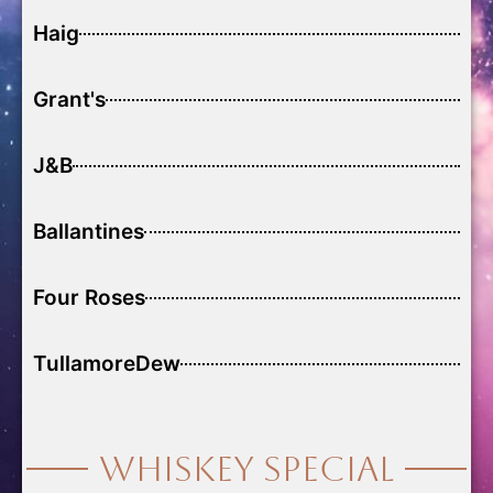
Haig
Grant's
J&B
Ballantines
Four Roses
TullamoreDew
Whiskey Special