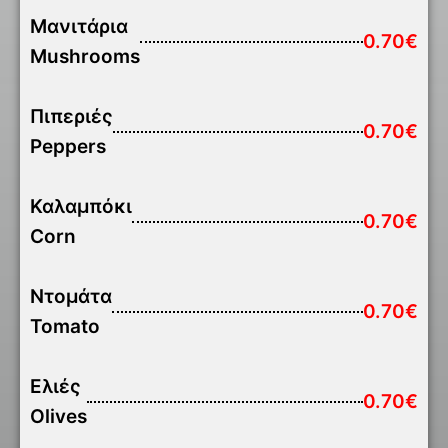
Μανιτάρια
0.70€
Mushrooms
Πιπεριές
0.70€
Peppers
Καλαμπόκι
0.70€
Corn
Ντομάτα
0.70€
Tomato
Ελιές
0.70€
Olives