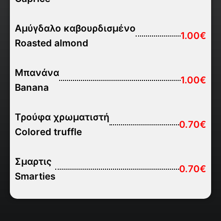
Αμύγδαλο καβουρδισμένο
1.00€
Roasted almond
Μπανάνα
1.00€
Banana
Τρούφα χρωματιστή
0.70€
Colored truffle
Σμαρτις
0.70€
Smarties