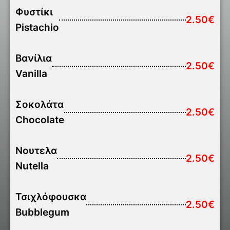
Φυστίκι
2.50€
Pistachio
Βανίλια
2.50€
Vanilla
Σοκολάτα
2.50€
Chocolate
Νουτελα
2.50€
Nutella
Τσιχλόφουσκα
2.50€
Bubblegum