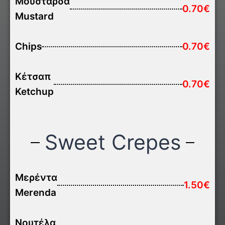
Μουστάρδα
0.70€
Mustard
Chips
0.70€
Κέτσαπ
0.70€
Ketchup
Sweet Crepes
Μερέντα
1.50€
Merenda
Νουτέλα