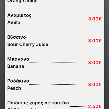
Orange Juice
Ανάμικτος
3.00€
Amita
Βύσσινο
3.00€
Sour Cherry Juice
Μπανάνα
3.00€
Banana
Ροδάκινο
3.00€
Peach
Παιδικός χυμός σε κουτάκι
2.50€