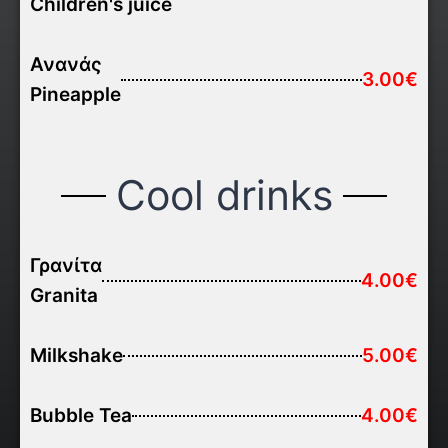
Children's juice
Ανανάς
3.00€
Pineapple
Cool drinks
Γρανίτα
4.00€
Granita
Milkshake
5.00€
Bubble Tea
4.00€