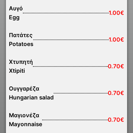
Αυγό
1.00€
Egg
Πατάτες
1.00€
Potatoes
Χτυπητή
0.70€
Xtipiti
Ουγγαρέζα
0.70€
Hungarian salad
Μαγιονέζα
0.70€
Mayonnaise