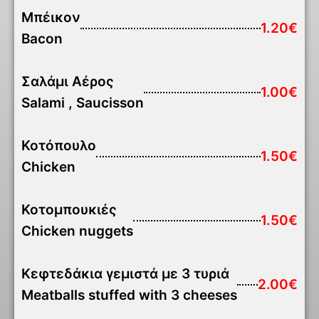
Μπέικον
1.20€
Bacon
Σαλάμι Αέρος
1.00€
Salami , Saucisson
Κοτόπουλο
1.50€
Chicken
Κοτομπουκιές
1.50€
Chicken nuggets
Κεφτεδάκια γεμιστά με 3 τυριά
2.00€
Meatballs stuffed with 3 cheeses