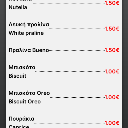
1.50€
Nutella
Λευκή πραλίνα
1.50€
White praline
Πραλίνα Bueno
1.50€
Μπισκότο
1.00€
Biscuit
Μπισκότο Oreo
1.00€
Biscuit Oreo
Πουράκια
1.00€
Caprice