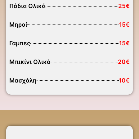
Πόδια Ολικά
25€
Μηροί
15€
Γάμπες
15€
Μπικίνι Ολικό
20€
Μασχάλη
10€