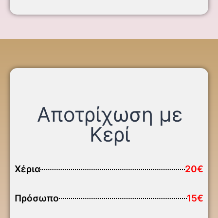
Αποτρίχωση με
Κερί
Χέρια
20€
Πρόσωπο
15€