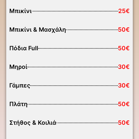
Μπικίνι
25€
Μπικίνι & Μασχάλη
50€
Πόδια Full
50€
Μηροί
30€
Γάμπες
30€
Πλάτη
50€
Στήθος & Κοιλιά
50€