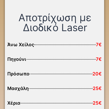
Αποτρίχωση με
Διοδικό Laser
Άνω Χείλος
7€
Πηγούνι
7€
Πρόσωπο
20€
Μασχάλη
25€
Xέρια
25€