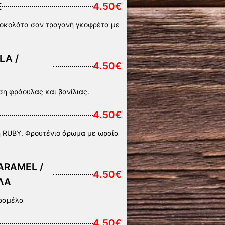
E
4.50€
 σοκολάτα σαν τραγανή γκοφρέτα με
LA /
4.50€
η φράουλας και βανίλιας.
4.50€
ή RUBY. Φρουτένιο άρωμα με ωραία
ARAMEL /
4.50€
ΛΑ
αραμέλα
4.50€