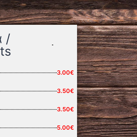
 /
ts
3.00€
3.50€
3.50€
5.00€