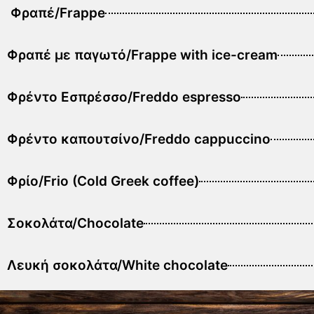
Φραπέ/Frappe
Φραπέ με παγωτό/Frappe with ice-cream
Φρέντο Εσπρέσσο/Freddo espresso
Φρέντο καπουτσίνο/Freddo cappuccino
Φρίο/Frio (Cold Greek coffee)
Σοκολάτα/Chocolate
Λευκή σοκολάτα/White chocolate