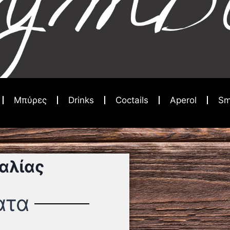
Μπύρες
Drinks
Coctails
Aperol
Sm
αλίας
ατα