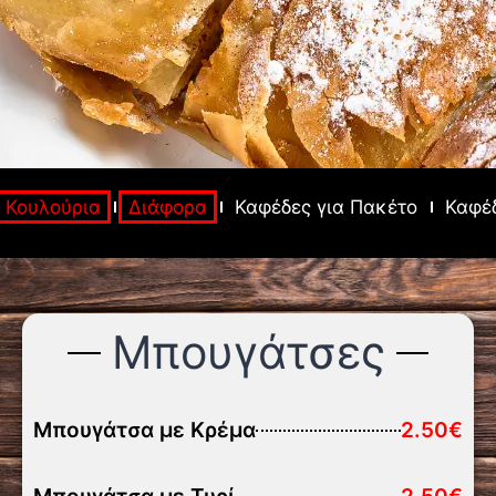
Κουλούρια
Διάφορα
Καφέδες για Πακέτο
Καφέδ
Μπουγάτσες
Μπουγάτσα με Κρέμα
2.50€