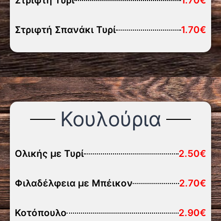
Στριφτή Τυρί
1.70€
Στριφτή Σπανάκι Τυρί
1.70€
Κουλούρια
Ολικής με Τυρί
2.50€
Φιλαδέλφεια με Μπέικον
2.70€
Κοτόπουλο
2.90€