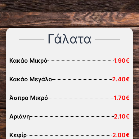
Γάλατα
Κακάο Μικρό
1.90€
Κακάο Μεγάλο
2.40€
Άσπρο Μικρό
1.70€
Αριάνη
2.10€
Κεφίρ
2.00€