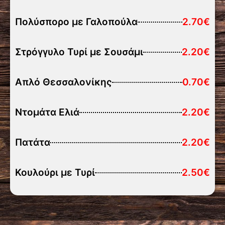
Πολύσπορο με Γαλοπούλα
2.70€
Στρόγγυλο Τυρί με Σουσάμι
2.20€
Απλό Θεσσαλονίκης
0.70€
Ντομάτα Ελιά
2.20€
Πατάτα
2.20€
Κουλούρι με Τυρί
2.50€