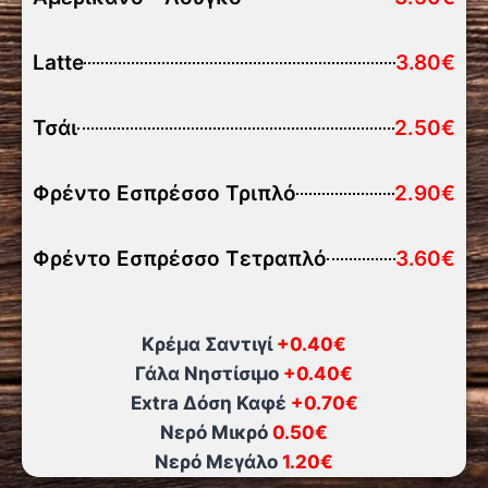
Latte
3.80€
Τσάι
2.50€
Φρέντο Εσπρέσσο Τριπλό
2.90€
Φρέντο Εσπρέσσο Τετραπλό
3.60€
Κρέμα Σαντιγί
+0.40€
Γάλα Νηστίσιμο
+0.40€
Extra Δόση Καφέ
+0.70€
Νερό Μικρό
0.50€
Νερό Μεγάλο
1.20€