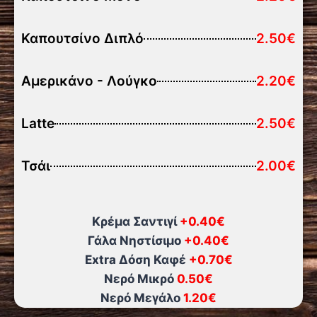
Καπουτσίνο Διπλό
2.50€
Αμερικάνο - Λούγκο
2.20€
Latte
2.50€
Τσάι
2.00€
Κρέμα Σαντιγί
+0.40€
Γάλα Νηστίσιμο
+0.40€
Extra Δόση Καφέ
+0.70€
Νερό Μικρό
0.50€
Νερό Μεγάλο
1.20€