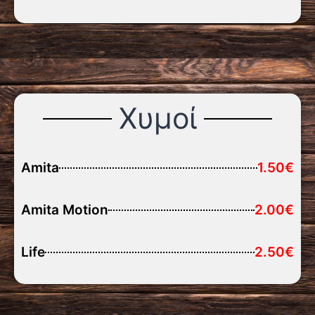
Χυμοί
Amita
1.50€
Amita Motion
2.00€
Life
2.50€