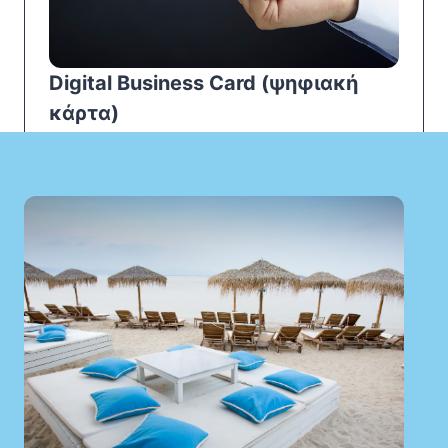
Digital Business Card (ψηφιακή
κάρτα)
✔ Ένας σύνδεσμος με τα social, μενού,
τηλέφωνο & Google Maps
✔ Σκανάρεται ή στέλνεται εύκολα σε
πελάτες
Προώθηση σε επαγγελματικό
κατάλογο