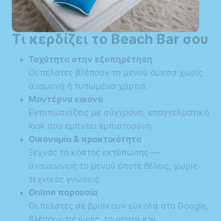
✔ Προώθηση σε επαγγελματικό κατάλογο
με ανεβασμένη επισκεψιμότητα
Τι κερδίζει το Beach Bar σου
✔Αναβάθμιση του seo
Ταχύτητα στην εξυπηρέτηση
Οι πελάτες βλέπουν το μενού άμεσα χωρίς
αναμονή ή τυπωμένα χαρτιά.
Μοντέρνα εικόνα
Εντυπωσιάζεις με σύγχρονο, επαγγελματικό
look που εμπνέει εμπιστοσύνη.
Οικονομία & πρακτικότητα
Ξεχνάς το κόστος εκτύπωσης —
ανανεώνεις το μενού όποτε θέλεις, χωρίς
τεχνικές γνώσεις.
Online παρουσία
Οι πελάτες σε βρίσκουν εύκολα στο Google,
βλέπουν τις ώρες, το μενού και