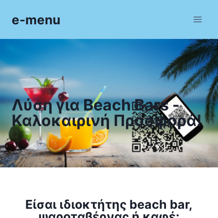
e-menu
Λύση για Beach Bars -
Καλοκαιρινή Προσφορά!
Είσαι ιδιοκτήτης beach bar,
ψαροταβέρνας ή καφέ;