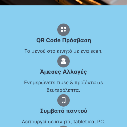
Beach Bar e-menu
QR Code Πρόσβαση
Το μενού στο κινητό με ένα scan.
Η δροσιά του καλοκαιριού στο κινητό
σου – δες το μενού εύκολα και
απόλαυσε τη στιγμή!
Άμεσες Αλλαγές
Πακέτο Προσφοράς
Ενημερώνετε τιμές & προϊόντα σε
δευτερόλεπτα.
Συμβατό παντού
Λειτουργεί σε κινητά, tablet και PC.