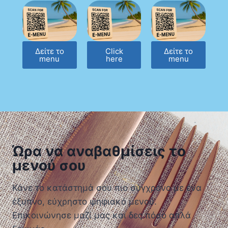
Δείτε το
Click
Δείτε το
menu
here
menu
Ώρα να αναβαθμίσεις το
μενού σου
Κάνε το κατάστημά σου πιο σύγχρονο με ένα
έξυπνο, εύχρηστο ψηφιακό μενού.
Επικοινώνησε μαζί μας και δες πόσο απλά